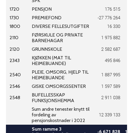
SPK
1720
PENSJON
176 515
1730
PREMIEFOND
-27 776 264
1800
DIVERSE FELLESUTGIFTER
16 330
6
FØRSKULE OG PRIVATE
2110
1 975 882
BARNEHAGAR
2120
GRUNNSKOLE
2 582 687
KJØKKEN (MAT TIL
2343
495 846
HEIMEBUANDE)
PLEIE, OMSORG, HJELP TIL
2540
1 887 995
HEIMEBUANDE
2546
GISKE OMSORGSSENTER
1 597 589
BUFELLESSKAP
2548
2 911 038
FUNKSJONSHEMMA
Sum andre tenester knytt til
fordeling av
12 339 133
pensjonskostnader i 2022
Sum ramme 3
-6 671 828
16 