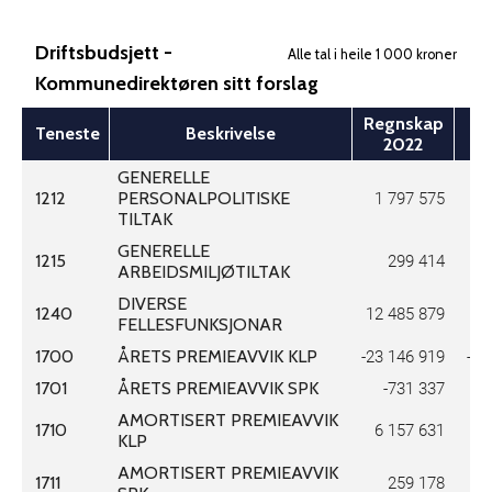
Driftsbudsjett -
Alle tal i heile 1 000 kroner
Kommunedirektøren sitt forslag
Regnskap
Regnskap
Bu
Bu
Teneste
Teneste
Beskrivelse
Beskrivelse
2022
2022
GENERELLE
1212
PERSONALPOLITISKE
1 797 575
1
TILTAK
GENERELLE
1215
299 414
ARBEIDSMILJØTILTAK
DIVERSE
1240
12 485 879
10
FELLESFUNKSJONAR
1700
ÅRETS PREMIEAVVIK KLP
-23 146 919
-11
1701
ÅRETS PREMIEAVVIK SPK
-731 337
AMORTISERT PREMIEAVVIK
1710
6 157 631
6
KLP
AMORTISERT PREMIEAVVIK
1711
259 178